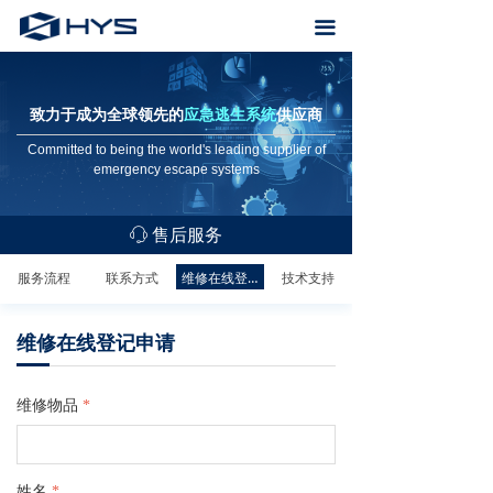
首页
끀
关于恒业
致力于成为全球领先的
应急逃生系统
供应商
产品中心
Committed to being the world's leading supplier of
emergency escape systems
Voice alarm system
场所解决方案
售后服务
ꁱ
售后服务
服务流程
联系方式
维修在线登记申请
技术支持
资料下载
维修在线登记申请
维修物品
*
姓名
*