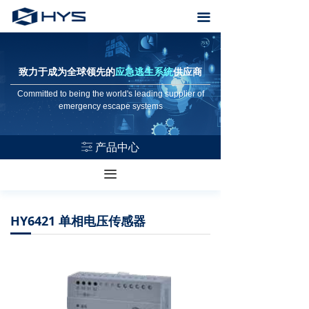
首页
끀
关于恒业
致力于成为全球领先的
应急逃生系统
供应商
产品中心
Committed to being the world's leading supplier of
emergency escape systems
Voice alarm system
场所解决方案
产品中心
ꀒ
售后服务
끀
资料下载
HY6421 单相电压传感器