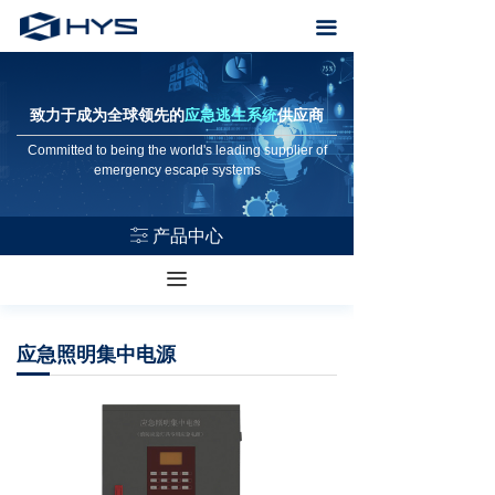
首页
끀
关于恒业
致力于成为全球领先的
应急逃生系统
供应商
产品中心
Committed to being the world's leading supplier of
emergency escape systems
Voice alarm system
场所解决方案
产品中心
ꀒ
售后服务
끀
资料下载
应急照明集中电源