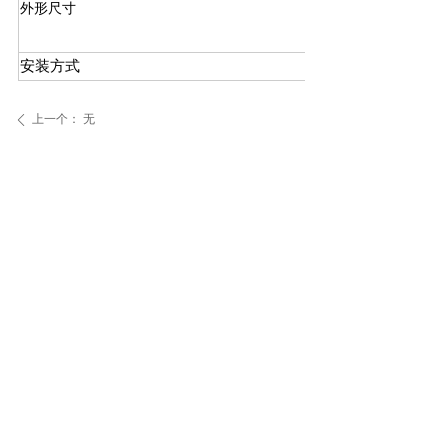
外形尺寸
安装方式
上一个：
无
ꄴ
下一个：
无
ꄲ
地址：秦皇岛市经济技术开发区龙海道82号
销售电话：400-1068-119
传真：010-62474908，0335-8691165
©
恒业世纪安全技术有限公司